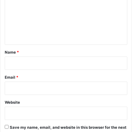
m
m
e
n
t
*
Name
*
Email
*
Website
Save my name, email, and website in this browser for the next