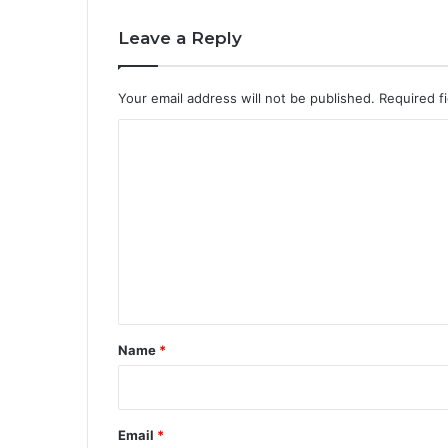
Leave a Reply
Your email address will not be published.
Required f
C
o
m
m
e
n
t
*
Name
*
Email
*