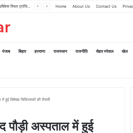
मुख्यमंत्री ने ऋषिकेश स्थित ट्रांजिट कैंप का किया औचक निरीक्षण
Home
About Us
Contact Us
Priva
ar
पंजाब
बिहार
हरयाणा
राजस्थान
राजनीति
सेहत स्पेशल
खेल
ें हुई विशेषज्ञ चिकित्सकों की तैनाती
 पौड़ी अस्पताल में हुई