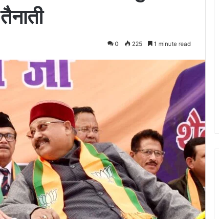
 तैनाती
0
225
1 minute read