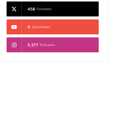
458
Followers
0
Subscribers
5,377
Followers