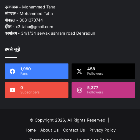
प्रकाशक -
Mohammed Taha
संपादक -
Mohammed Taha
मोबाइल -
8081373744
ईमेल -
x3.taha@gmail.com
कार्यालय -
34/1/34 sewak ashram road Dehradun
हमसे जुड़े
1,980
458
Fans
Followers
0
5,377
Subscribers
Followers
© Copyright 2026, All Rights Reserved |
Home
About Us
Contact Us
Privacy Policy
Terms and Conditions
Advertising Policy