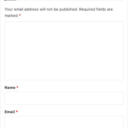
Your email address will not be published.
Required fields are
marked
*
C
o
m
m
e
n
t
*
Name
*
Email
*