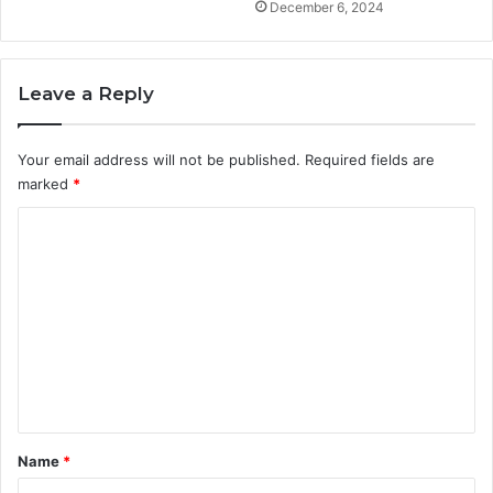
December 6, 2024
Leave a Reply
Your email address will not be published.
Required fields are
marked
*
C
o
m
m
e
n
t
*
Name
*