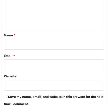
m
e
n
t
*
Name
*
Email
*
Website
Save my name, email, and website in this browser for the next
time I comment.