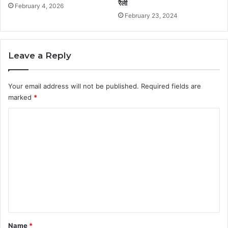
रैली
February 4, 2026
February 23, 2024
Leave a Reply
Your email address will not be published.
Required fields are
marked
*
C
o
m
m
e
n
t
*
Name
*