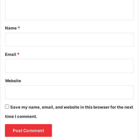
n
t
*
Name
*
Email
*
Website
Save my name, email, and website in this browser for the next
time I comment.