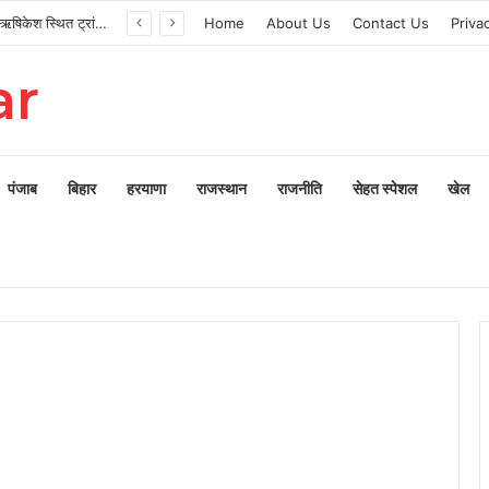
मुख्यमंत्री ने ऋषिकेश स्थित ट्रांजिट कैंप का किया औचक निरीक्षण
Home
About Us
Contact Us
Priva
ar
पंजाब
बिहार
हरयाणा
राजस्थान
राजनीति
सेहत स्पेशल
खेल