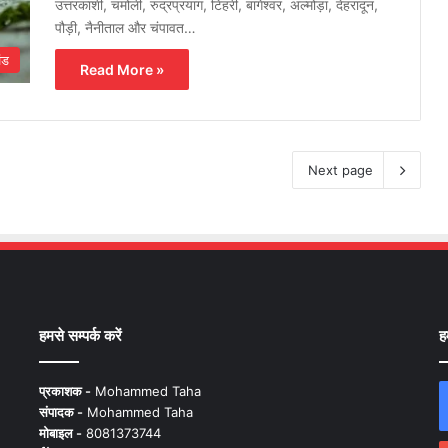
उत्तरकाशी, चमोली, रुद्रप्रयाग, टिहरी, बागेश्वर, अल्मोड़ा, देहरादून,
पौड़ी, नैनीताल और चंपावत…
ंड
Read More »
Next page
हमसे सम्पर्क करें
ह
प्रकाशक -
Mohammed Taha
संपादक -
Mohammed Taha
मोबाइल -
8081373744