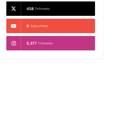
458
Followers
0
Subscribers
5,377
Followers