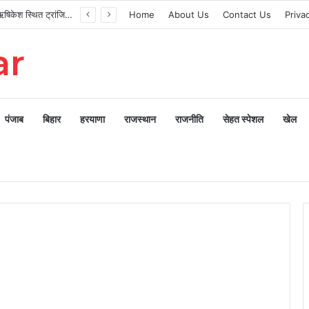
मुख्यमंत्री ने ऋषिकेश स्थित ट्रांजिट कैंप का किया औचक निरीक्षण
Home
About Us
Contact Us
Priva
ar
पंजाब
बिहार
हरयाणा
राजस्थान
राजनीति
सेहत स्पेशल
खेल