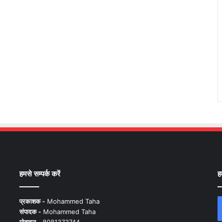
हमसे सम्पर्क करें
ह
प्रकाशक -
Mohammed Taha
संपादक -
Mohammed Taha
मोबाइल -
8081373744