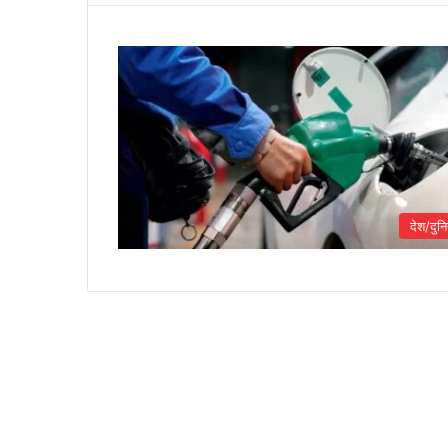
देश/दुनि