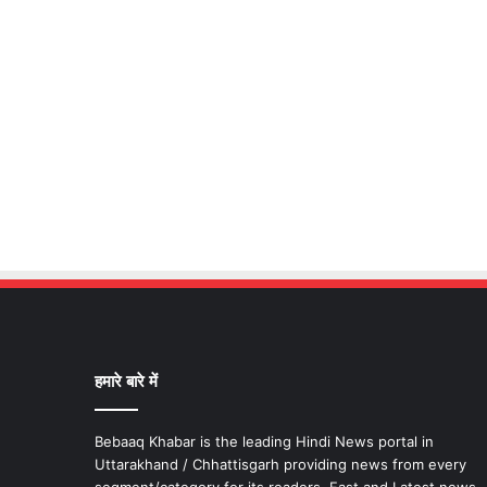
हमारे बारे में
Bebaaq Khabar is the leading Hindi News portal in
Uttarakhand / Chhattisgarh providing news from every
segment/category for its readers. Fast and Latest news