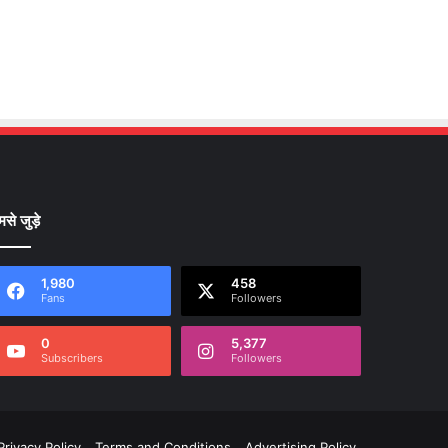
मसे जुड़े
1,980
458
Fans
Followers
0
5,377
Subscribers
Followers
Privacy Policy
Terms and Conditions
Advertising Policy