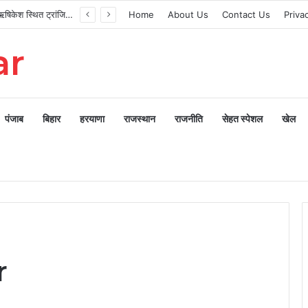
मुख्यमंत्री ने ऋषिकेश स्थित ट्रांजिट कैंप का किया औचक निरीक्षण
Home
About Us
Contact Us
Priva
ar
पंजाब
बिहार
हरयाणा
राजस्थान
राजनीति
सेहत स्पेशल
खेल
r