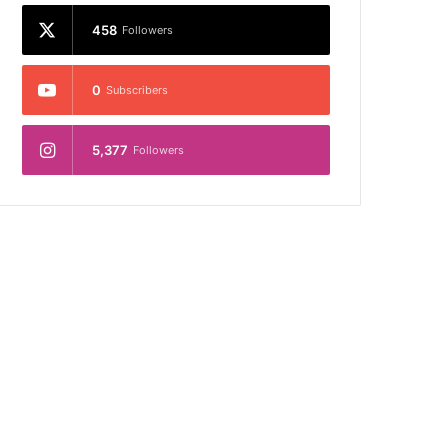
458
Followers
0
Subscribers
5,377
Followers