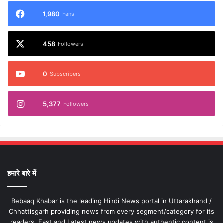
1,980
Fans
458
Followers
0
Subscribers
5,377
Followers
हमारे बारे में
Bebaaq Khabar is the leading Hindi News portal in Uttarakhand /
Chhattisgarh providing news from every segment/category for its
readers. Fast and Latest news updates with authentic content is