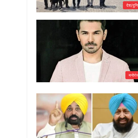
देश/दुनि
मनोरं