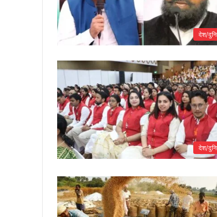
देश/दुनि
देश/दुनि