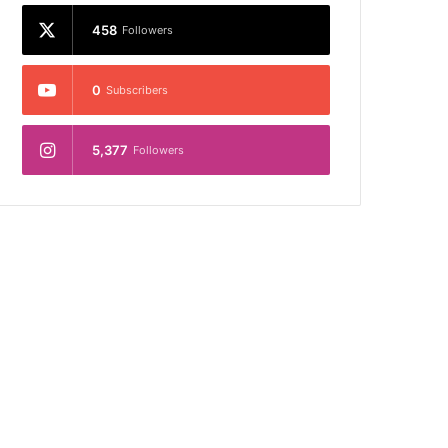
458
Followers
0
Subscribers
5,377
Followers