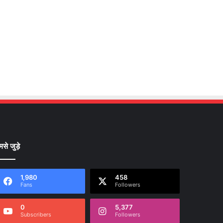
मसे जुड़े
1,980
458
Fans
Followers
0
5,377
Subscribers
Followers