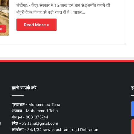
चंडीगढ़:- केंद्र सरकार ने 15 लाख टन धान से इथनॉल बनाने की
मंजूरी देकर पंजाब को बड़ी राहत दी है। चावल…
Read More »
या
हमसे सम्पर्क करें
ह
प्रकाशक -
Mohammed Taha
संपादक -
Mohammed Taha
मोबाइल -
8081373744
t
ईमेल -
x3.taha@gmail.com
कार्यालय -
34/1/34 sewak ashram road Dehradun