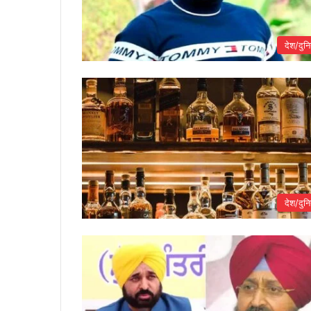
देश/दुनि
देश/दुनि