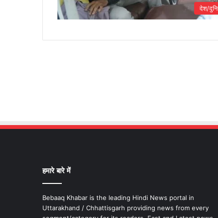
देश/दुनि
हमारे बारे में
Bebaaq Khabar is the leading Hindi News portal in
Uttarakhand / Chhattisgarh providing news from every
segment/category for its readers. Fast and Latest news