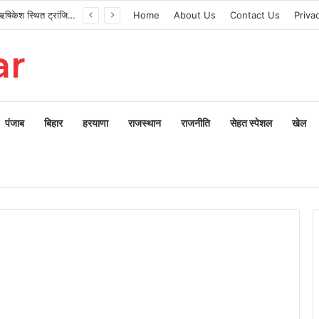
मुख्यमंत्री ने ऋषिकेश स्थित ट्रांजिट कैंप का किया औचक निरीक्षण
Home
About Us
Contact Us
Priva
ar
पंजाब
बिहार
हरयाणा
राजस्थान
राजनीति
सेहत स्पेशल
खेल