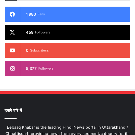
1,980
Fans
458
Followers
0
Subscribers
5,377
Followers
हमारे बारे में
Bebaaq Khabar is the leading Hindi News portal in Uttarakhand /
Chhattisgarh providing news from every segment/category for its