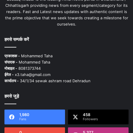
Chhattisgarh providing news from every segment/category for its
readers. Fast and Latest news updates with authentic content is
the prime objective that we seek towards creating a milestone for
ourselves.
हमसे सम्पर्क करें
प्रकाशक -
Mohammed Taha
संपादक -
Mohammed Taha
मोबाइल -
8081373744
ईमेल -
x3.taha@gmail.com
कार्यालय -
34/1/34 sewak ashram road Dehradun
हमसे जुड़े
1,980
458
Fans
Followers
0
5,377