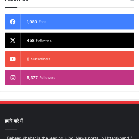
1,980
Fans
458
Followers
0
Subscribers
5,377
Followers
हमारे बारे में
Bebaaq Khabar is the leading Hindi News portal in Uttarakhand /