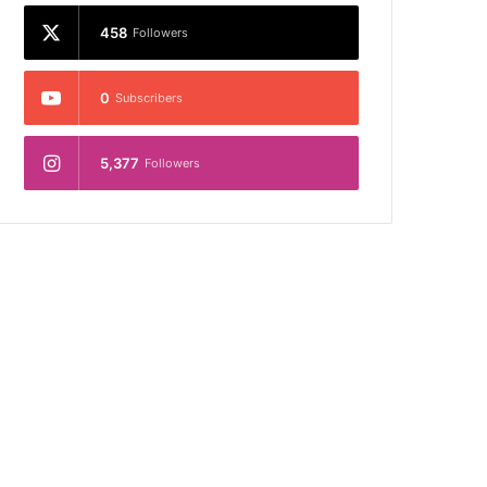
458
Followers
0
Subscribers
5,377
Followers