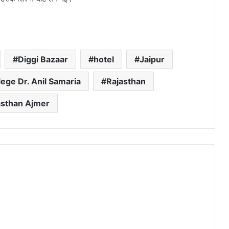
Diggi Bazaar
hotel
Jaipur
lege Dr. Anil Samaria
Rajasthan
asthan Ajmer