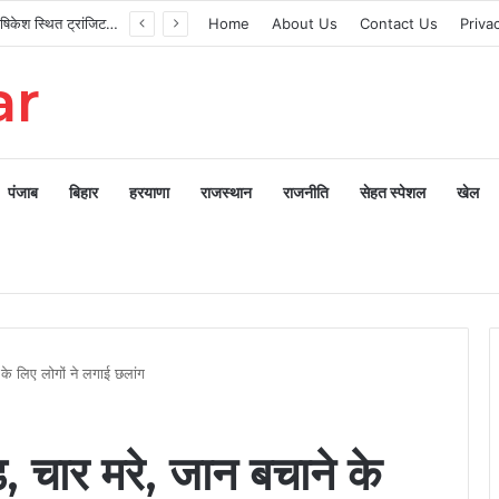
मुख्यमंत्री ने ऋषिकेश स्थित ट्रांजिट कैंप का किया औचक निरीक्षण
Home
About Us
Contact Us
Priva
ar
पंजाब
बिहार
हरयाणा
राजस्थान
राजनीति
सेहत स्पेशल
खेल
के लिए लोगों ने लगाई छलांग
 चार मरे, जान बचाने के