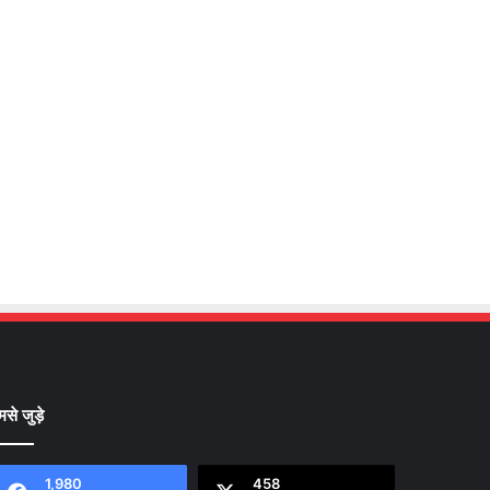
मसे जुड़े
1,980
458