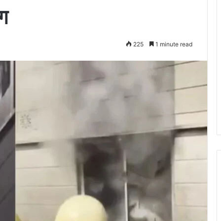
ंग
225
1 minute read